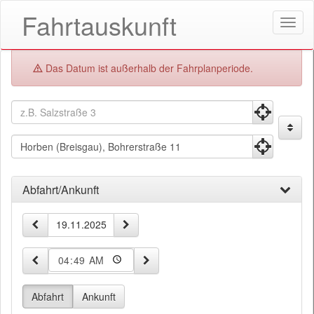
Fahrtauskunft
Menü
öffne
Fehler:
Das Datum ist außerhalb der Fahrplanperiode.
Fahrtauskunft
Fahrtauskuft
Startpunkt
Zielpunkt
Abfahrt/Ankunft
Zeit-
vorheriger Tag
nächster Tag
Datum
und
Datumseingabe
5 Minuten früher
5 Minuten später
Uhrzeit
Abfahrt
Ankunft